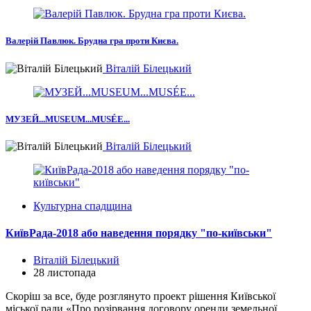
Валерій Павлюк. Брудна гра проти Києва.
Віталій Білецький
МУЗЕЙ...MUSEUM...MUSÉE...
Віталій Білецький
Культурна спадщина
КиївРада-2018 або наведення порядку "по-київськи"
Віталій Білецький
28 листопада
Скоріш за все, буде розглянуто проект рішення Київської
міської ради «Про розірвання договору оренди земельної