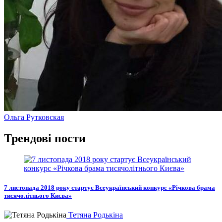
Ольга Рутковская
Трендові
пости
7 листопада 2018 року стартує Всеукраїнський конкурс «Річкова брама
тисячолітнього Києва»
Тетяна Родькіна