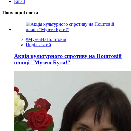
Email
Популярні пости
#МузейНаПоштовій
Подільський
Акція культурного спротиву на Поштовій
площі "Музею Бути!"