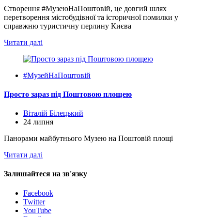
Створення #МузеюНаПоштовій, це довгий шлях
перетворення містобудівної та історичної помилки у
справжню туристичну перлину Києва
Читати далі
#МузейНаПоштовій
Просто зараз під Поштовою площею
Віталій Білецький
24 липня
Панорами майбутнього Музею на Поштовій площі
Читати далі
Залишайтеся на зв'язку
Facebook
Twitter
YouTube