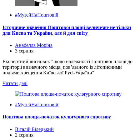
#МузейНаПоштовій
Історичне значення Поштової площі величезне не тільки
для Києва та України, але й для світу
Анабелла Моріна
3 серпня
Експертний висновок "щодо належності Поштової площі до
території визначного місця, пов’язаного із літописними
подіями хрещення Київської Русі-України"
Читати далі
#МузейНаПоштовій
Поштова площа-початок культурного спротиву
Віталій Білецький
2 серпня