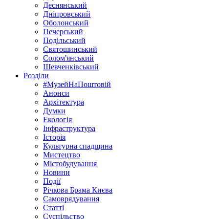
Деснянський
Дніпровський
Оболонський
Печерський
Подільський
Святошинський
Солом'янський
Шевченківський
Розділи
#МузейНаПоштовій
Анонси
Архітектура
Думки
Екологія
Інфраструктура
Історія
Культурна спадщина
Мистецтво
Містобудування
Новини
Події
Річкова Брама Києва
Самоврядування
Статті
Суспільство