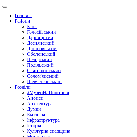
Головна
Райони
Київ
Голосіївський
Дарницький
Деснянський
Дніпровський
Оболонський
Печерський
Подільський
Святошинський
Солом'янський
Шевченківський
Розділи
#МузейНаПоштовій
Анонси
Архітектура
Думки
Екологія
Інфраструктура
Історія
Культурна спадщина
Мистецтво